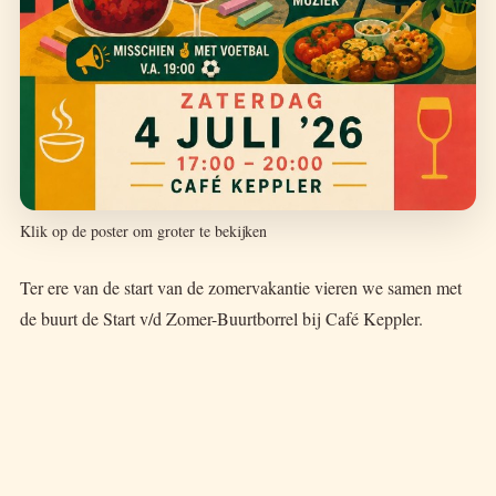
Klik op de poster om groter te bekijken
Ter ere van de start van de zomervakantie vieren we samen met
de buurt de Start v/d Zomer-Buurtborrel bij Café Keppler.
Er is sangria, er kan gestoepkrijt worden, de BBQ gaat aan en er
is live muziek. Misschien staat er ook een balletje voetbal op het
programma, vanaf ongeveer 19:00.
Zaterdag 4 juli van 17:00 tot 20:00 bij Café Keppler. Loop