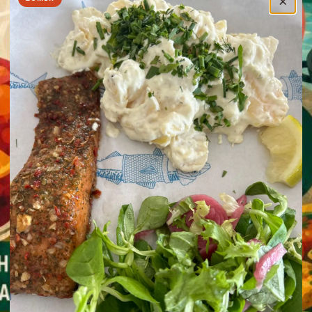
×
← Terug naar overzicht
Contact
AVOND OPEN
Diner bij Keppler
We zijn inmiddels alweer een jaar ’s avonds
open van woensdag tot en met zaterdag. Kom
lekker borrelen, eten, je verjaardag vieren of na
de film nog even nagenieten.